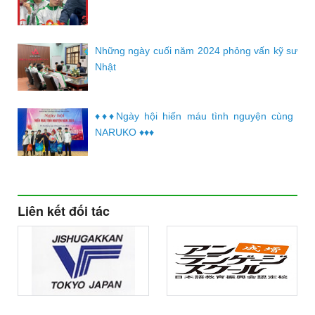
Những ngày cuối năm 2024 phỏng vấn kỹ sư
Nhật
♦️♦️♦️Ngày hội hiến máu tình nguyện cùng
NARUKO ♦️♦️♦️
Liên kết đối tác