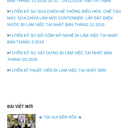
BẢN THÁNG 12-2018 16:32 - 29/11/2018 Trần Thị Thanh
TUYỂN KỸ SƯ SỬA CHỮA HỆ THỐNG ĐIỀU HÒA, CHẾ TẠO
MÁY, SỬA CHỮA LÀM MỚI CONTENNER, LẮP ĐẶT ĐIỆN
NƯỚC ĐI LÀM VIỆC TẠI NHẬT BẢN THÁNG 12-2018
TUYỂN KỸ SƯ ĐỒ GỐM MỸ NGHỆ ĐI LÀM VIỆC TẠI NHẬT
BẢN THÁNG 3.2018
TUYỂN KỸ SƯ XÂY DỰNG ĐI LÀM VIỆC TẠI NHẬT BẢN
THÁNG 03-2018
TUYỂN KĨ THUẬT VIÊN ĐI LÀM VIỆC TẠI NHẬT BẢN
BÀI VIẾT MỚI
🔥 TIN VUI ĐẾN RỒI! 🔥