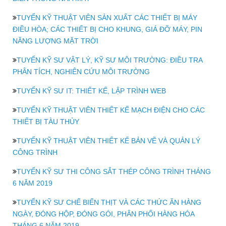
TUYỂN KỸ THUẬT VIÊN SẢN XUẤT CÁC THIẾT BỊ MÁY
ĐIỀU HÒA; CÁC THIẾT BỊ CHO KHUNG, GIÁ ĐỠ MÁY, PIN
NĂNG LƯỢNG MẶT TRỜI
TUYỂN KỸ SƯ VẬT LÝ, KỸ SƯ MÔI TRƯỜNG: ĐIỀU TRA
PHÂN TÍCH, NGHIÊN CỨU MÔI TRƯỜNG
TUYỂN KỸ SƯ IT: THIẾT KẾ, LẬP TRÌNH WEB
TUYỂN KỸ THUẬT VIÊN THIẾT KẾ MẠCH ĐIỆN CHO CÁC
THIẾT BỊ TÀU THỦY
TUYỂN KỸ THUẬT VIÊN THIẾT KẾ BẢN VẼ VÀ QUẢN LÝ
CÔNG TRÌNH
TUYỂN KỸ SƯ THI CÔNG SẮT THÉP CÔNG TRÌNH THÁNG
6 NĂM 2019
TUYỂN KỸ SƯ CHẾ BIẾN THỊT VÀ CÁC THỨC ĂN HÀNG
NGÀY, ĐÓNG HỘP, ĐÓNG GÓI, PHÂN PHỐI HÀNG HÓA
THÁNG 6 NĂM 2019