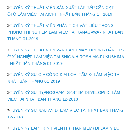
TUYỂN KỸ THUẬT VIÊN SẢN XUẤT LẮP RÁP CẦN GẠT
ÔTÔ LÀM VIỆC TẠI AICHI - NHẬT BẢN THÁNG 1 - 2019
TUYỂN KỸ THUẬT VIÊN PHÂN TÍCH VẬT LIỆU TRONG
PHÒNG THÍ NGHIỆM LÀM VIỆC TẠI KANAGAWA - NHẬT BẢN
THÁNG 01-2019
TUYỂN KỸ THUẬT VIÊN VẬN HÀNH MÁY, HƯỚNG DẪN TTS
Ở XÍ NGHIỆP LÀM VIỆC TẠI SHIGA-HIROSHIMA-FUKUSHIMA
- NHẬT BẢN THÁNG 01-2019
TUYỂN KỸ SƯ GIA CÔNG KIM LOẠI TẤM ĐI LÀM VIỆC TẠI
NHẬT BẢN THÁNG 01-2019
TUYỂN KỸ SƯ IT(PROGRAM, SYSTEM DEVELOP) ĐI LÀM
VIỆC TẠI NHẬT BẢN THÁNG 12-2018
TUYỂN KỸ SƯ NẤU ĂN ĐI LÀM VIỆC TẠI NHẬT BẢN THÁNG
12-2018
TUYỂN KỸ LẬP TRÌNH VIÊN IT (PHẦN MỀM) ĐI LÀM VIỆC