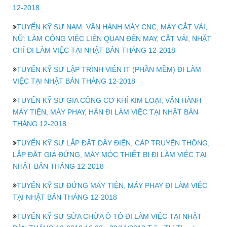
12-2018
TUYỂN KỸ SƯ NAM: VẬN HÀNH MÁY CNC, MÁY CẮT VẢI;
NỮ: LÀM CÔNG VIỆC LIÊN QUAN ĐẾN MAY, CẮT VẢI, NHẶT
CHỈ ĐI LÀM VIỆC TẠI NHẬT BẢN THÁNG 12-2018
TUYỂN KỸ SƯ LẬP TRÌNH VIÊN IT (PHẦN MỀM) ĐI LÀM
VIỆC TẠI NHẬT BẢN THÁNG 12-2018
TUYỂN KỸ SƯ GIA CÔNG CƠ KHÍ KIM LOẠI, VẬN HÀNH
MÁY TIỆN, MÁY PHAY, HÀN ĐI LÀM VIỆC TẠI NHẬT BẢN
THÁNG 12-2018
TUYỂN KỸ SƯ LẮP ĐẶT DÂY ĐIỆN, CÁP TRUYỀN THÔNG,
LẮP ĐẶT GIÁ ĐỨNG, MÁY MÓC THIẾT BỊ ĐI LÀM VIỆC TẠI
NHẬT BẢN THÁNG 12-2018
TUYỂN KỸ SƯ ĐỨNG MÁY TIỆN, MÁY PHAY ĐI LÀM VIỆC
TẠI NHẬT BẢN THÁNG 12-2018
TUYỂN KỸ SƯ SỬA CHỮA Ô TÔ ĐI LÀM VIỆC TẠI NHẬT