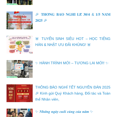
🎉 𝐓𝐇𝐎̂𝐍𝐆 𝐁𝐀́𝐎 𝐍𝐆𝐇𝐈̉ 𝐋𝐄̂̃ 𝟑𝟎/𝟒 & 𝟏/𝟓 𝐍𝐀̆𝐌
𝟐𝟎𝟐𝟓 🎉
🚨 TUYỂN SINH SIÊU HOT – HỌC TIẾNG
HÀN & NHẬT ƯU ĐÃI KHỦNG! 🚨
✨ HÀNH TRÌNH MỚI – TƯƠNG LAI MỚI! ✨
THÔNG BÁO NGHỈ TẾT NGUYÊN ĐÁN 2025
🎉 Kính gửi Quý Khách hàng, Đối tác và Toàn
thể Nhân viên,
✨ 𝑵𝒉𝒖̛̃𝒏𝒈 𝒏𝒈𝒂̀𝒚 𝒄𝒖𝒐̂́𝒊 𝒄𝒖̀𝒏𝒈 𝒄𝒖̉𝒂 𝒏𝒂̆𝒎 ✨