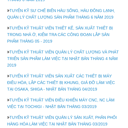
TUYỂN KỸ SƯ CHẾ BIẾN HÀU SỐNG, HÀU ĐÔNG LẠNH,
QUẢN LÝ CHẤT LƯỢNG SẢN PHẨM THÁNG 6 NĂM 2019
TUYỂN KỸ THUẬT VIÊN THIẾT KẾ, SẢN XUẤT THIẾT BỊ
TRONG NHÀ Ở, KIỂM TRA CÁC CÔNG ĐOẠN LẮP SẢN
PHẨM THÁNG 05 - 2019
TUYỂN KỸ THUẬT VIÊN QUẢN LÝ CHẤT LƯỢNG VÀ PHÁT
TRIỂN SẢN PHẨM LÀM VIỆC TẠI NHẬT BẢN THÁNG 4 NĂM
2019
TUYỂN KỸ THUẬT VIÊN SẢN XUẤT CÁC THIẾT BỊ MÁY
ĐIỀU HÒA; LẮP CÁC THIẾT BỊ KHUNG, GIÁ ĐỠ LÀM VIỆC
TẠI OSAKA, SHIGA - NHẬT BẢN THÁNG 04/2019
TUYỂN KỸ THUẬT VIÊN ĐIỀU KHIỂN MÁY CNC, NC LÀM
VIỆC TẠI TOCHIGI - NHẬT BẢN THÁNG 03/2019
TUYỂN KỸ THUẬT VIÊN QUẢN LÝ SẢN XUẤT, PHÂN PHỐI
HÀNG HÓA LÀM VIỆC TẠI NHẬT BẢN THÁNG 03/2019