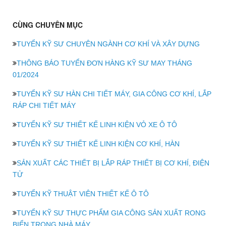
CÙNG CHUYÊN MỤC
TUYỂN KỸ SƯ CHUYÊN NGÀNH CƠ KHÍ VÀ XÂY DỰNG
THÔNG BÁO TUYỂN ĐƠN HÀNG KỸ SƯ MAY THÁNG
01/2024
TUYỂN KỸ SƯ HÀN CHI TIẾT MÁY, GIA CÔNG CƠ KHÍ, LẮP
RÁP CHI TIẾT MÁY
TUYỂN KỸ SƯ THIẾT KẾ LINH KIỆN VỎ XE Ô TÔ
TUYỂN KỸ SƯ THIẾT KẾ LINH KIỆN CƠ KHÍ, HÀN
SẢN XUẤT CÁC THIẾT BỊ LẮP RÁP THIẾT BỊ CƠ KHÍ, ĐIỆN
TỬ
TUYỂN KỸ THUẬT VIÊN THIẾT KẾ Ô TÔ
TUYỂN KỸ SƯ THỰC PHẨM GIA CÔNG SẢN XUẤT RONG
BIỂN TRONG NHÀ MÁY