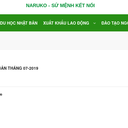
NARUKO - SỨ MỆNH KẾT NỐI
DU HỌC NHẬT BẢN
XUẤT KHẨU LAO ĐỘNG
ĐÀO TẠO NG
BẢN THÁNG 07-2019
ản