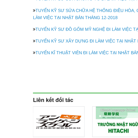
TUYỂN KỸ SƯ SỬA CHỮA HỆ THỐNG ĐIỀU HÒA, 
LÀM VIỆC TẠI NHẬT BẢN THÁNG 12-2018
TUYỂN KỸ SƯ ĐỒ GỐM MỸ NGHỆ ĐI LÀM VIỆC TẠ
TUYỂN KỸ SƯ XÂY DỰNG ĐI LÀM VIỆC TẠI NHẬT
TUYỂN KĨ THUẬT VIÊN ĐI LÀM VIỆC TẠI NHẬT BẢ
Liên kết đối tác