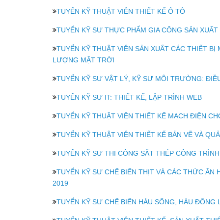
TUYỂN KỸ THUẬT VIÊN THIẾT KẾ Ô TÔ
TUYỂN KỸ SƯ THỰC PHẨM GIA CÔNG SẢN XUẤT
TUYỂN KỸ THUẬT VIÊN SẢN XUẤT CÁC THIẾT BỊ 
LƯỢNG MẶT TRỜI
TUYỂN KỸ SƯ VẬT LÝ, KỸ SƯ MÔI TRƯỜNG: ĐI
TUYỂN KỸ SƯ IT: THIẾT KẾ, LẬP TRÌNH WEB
TUYỂN KỸ THUẬT VIÊN THIẾT KẾ MẠCH ĐIỆN CH
TUYỂN KỸ THUẬT VIÊN THIẾT KẾ BẢN VẼ VÀ QU
TUYỂN KỸ SƯ THI CÔNG SẮT THÉP CÔNG TRÌNH
TUYỂN KỸ SƯ CHẾ BIẾN THỊT VÀ CÁC THỨC ĂN
2019
TUYỂN KỸ SƯ CHẾ BIẾN HÀU SỐNG, HÀU ĐÔNG 