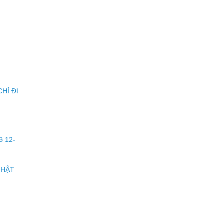
HỈ ĐI
G 12-
NHẬT