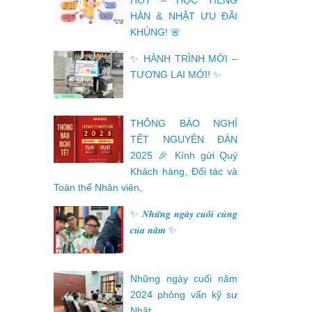
HOT – HỌC TIẾNG
HÀN & NHẬT ƯU ĐÃI
KHỦNG! 🚨
✨ HÀNH TRÌNH MỚI –
TƯƠNG LAI MỚI! ✨
THÔNG BÁO NGHỈ
TẾT NGUYÊN ĐÁN
2025 🎉 Kính gửi Quý
Khách hàng, Đối tác và
Toàn thể Nhân viên,
✨ 𝑵𝒉𝒖̛̃𝒏𝒈 𝒏𝒈𝒂̀𝒚 𝒄𝒖𝒐̂́𝒊 𝒄𝒖̀𝒏𝒈
𝒄𝒖̉𝒂 𝒏𝒂̆𝒎 ✨
Những ngày cuối năm
2024 phỏng vấn kỹ sư
Nhật