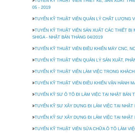
TUYỂN KỸ THUẬT VIÊN THIẾT KẾ, SẢN XUẤT TH
05 - 2019
TUYỂN KỸ THUẬT VIÊN QUẢN LÝ CHẤT LƯỢNG VÀ
TUYỂN KỸ THUẬT VIÊN SẢN XUẤT CÁC THIẾT BỊ M
SHIGA - NHẬT BẢN THÁNG 04/2019
TUYỂN KỸ THUẬT VIÊN ĐIỀU KHIỂN MÁY CNC, NC
TUYỂN KỸ THUẬT VIÊN QUẢN LÝ SẢN XUẤT, PHÂ
TUYỂN KỸ THUẬT VIÊN LÀM VIỆC TRONG KHÁCH 
TUYỂN KỸ THUẬT VIÊN ĐIỀU KHIỂN VẬN HÀNH MÁ
TUYỂN KỸ SƯ Ô TÔ ĐI LÀM VIỆC TẠI NHẬT BẢN 
TUYỂN KỸ SƯ XÂY DỰNG ĐI LÀM VIỆC TẠI NHẬT
TUYỂN KỸ SƯ XÂY DỰNG ĐI LÀM VIỆC TẠI NHẬT
TUYỂN KỸ THUẬT VIÊN SỬA CHỮA Ô TÔ LÀM VIỆ