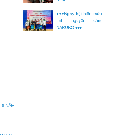
♦️♦️♦️Ngày hội hiến máu
tình nguyện cùng
NARUKO ♦️♦️♦️
G
G 6 NĂM