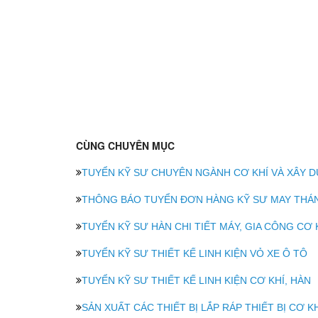
CÙNG CHUYÊN MỤC
TUYỂN KỸ SƯ CHUYÊN NGÀNH CƠ KHÍ VÀ XÂY 
THÔNG BÁO TUYỂN ĐƠN HÀNG KỸ SƯ MAY THÁN
TUYỂN KỸ SƯ HÀN CHI TIẾT MÁY, GIA CÔNG CƠ K
TUYỂN KỸ SƯ THIẾT KẾ LINH KIỆN VỎ XE Ô TÔ
TUYỂN KỸ SƯ THIẾT KẾ LINH KIỆN CƠ KHÍ, HÀN
SẢN XUẤT CÁC THIẾT BỊ LẮP RÁP THIẾT BỊ CƠ KH