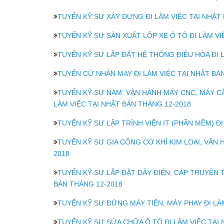
TUYỂN KỸ SƯ XÂY DỰNG ĐI LÀM VIỆC TẠI NHẬT
TUYỂN KỸ SƯ SẢN XUẤT LỐP XE Ô TÔ ĐI LÀM VI
TUYỂN KỸ SƯ LẮP ĐẶT HỆ THỐNG ĐIỀU HÒA ĐI L
TUYỂN CỬ NHÂN MAY ĐI LÀM VIỆC TẠI NHẬT BẢ
TUYỂN KỸ SƯ NAM: VẬN HÀNH MÁY CNC, MÁY CẮT
LÀM VIỆC TẠI NHẬT BẢN THÁNG 12-2018
TUYỂN KỸ SƯ LẬP TRÌNH VIÊN IT (PHẦN MỀM) ĐI
TUYỂN KỸ SƯ GIA CÔNG CƠ KHÍ KIM LOẠI, VẬN H
2018
TUYỂN KỸ SƯ LẮP ĐẶT DÂY ĐIỆN, CÁP TRUYỀN T
BẢN THÁNG 12-2018
TUYỂN KỸ SƯ ĐỨNG MÁY TIỆN, MÁY PHAY ĐI LÀM
TUYỂN KỸ SƯ SỬA CHỮA Ô TÔ ĐI LÀM VIỆC TẠI NH