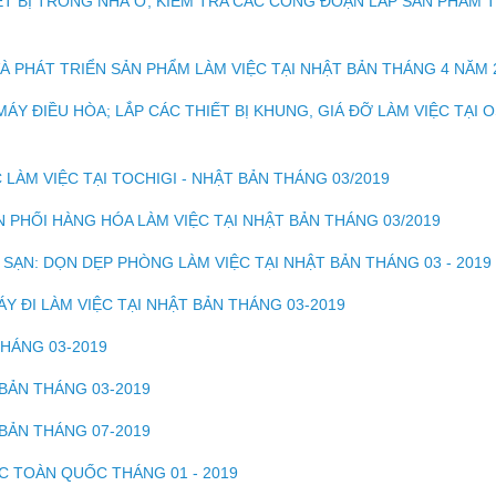
IẾT BỊ TRONG NHÀ Ở, KIỂM TRA CÁC CÔNG ĐOẠN LẮP SẢN PHẨM 
 PHÁT TRIỂN SẢN PHẨM LÀM VIỆC TẠI NHẬT BẢN THÁNG 4 NĂM 
ÁY ĐIỀU HÒA; LẮP CÁC THIẾT BỊ KHUNG, GIÁ ĐỠ LÀM VIỆC TẠI 
 LÀM VIỆC TẠI TOCHIGI - NHẬT BẢN THÁNG 03/2019
N PHỐI HÀNG HÓA LÀM VIỆC TẠI NHẬT BẢN THÁNG 03/2019
SẠN: DỌN DẸP PHÒNG LÀM VIỆC TẠI NHẬT BẢN THÁNG 03 - 2019
Y ĐI LÀM VIỆC TẠI NHẬT BẢN THÁNG 03-2019
THÁNG 03-2019
 BẢN THÁNG 03-2019
 BẢN THÁNG 07-2019
C TOÀN QUỐC THÁNG 01 - 2019