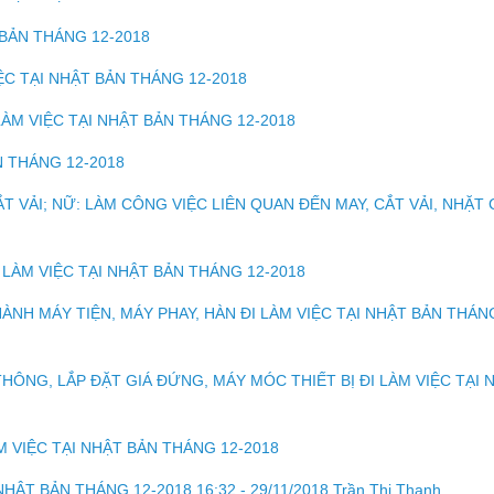
 BẢN THÁNG 12-2018
ỆC TẠI NHẬT BẢN THÁNG 12-2018
ÀM VIỆC TẠI NHẬT BẢN THÁNG 12-2018
N THÁNG 12-2018
 VẢI; NỮ: LÀM CÔNG VIỆC LIÊN QUAN ĐẾN MAY, CẮT VẢI, NHẶT C
 LÀM VIỆC TẠI NHẬT BẢN THÁNG 12-2018
ÀNH MÁY TIỆN, MÁY PHAY, HÀN ĐI LÀM VIỆC TẠI NHẬT BẢN THÁN
HÔNG, LẮP ĐẶT GIÁ ĐỨNG, MÁY MÓC THIẾT BỊ ĐI LÀM VIỆC TẠI 
 VIỆC TẠI NHẬT BẢN THÁNG 12-2018
ẬT BẢN THÁNG 12-2018 16:32 - 29/11/2018 Trần Thị Thanh