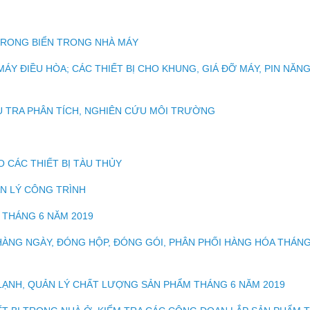
 RONG BIỂN TRONG NHÀ MÁY
MÁY ĐIỀU HÒA; CÁC THIẾT BỊ CHO KHUNG, GIÁ ĐỠ MÁY, PIN NĂN
ỀU TRA PHÂN TÍCH, NGHIÊN CỨU MÔI TRƯỜNG
O CÁC THIẾT BỊ TÀU THỦY
ẢN LÝ CÔNG TRÌNH
 THÁNG 6 NĂM 2019
 HÀNG NGÀY, ĐÓNG HỘP, ĐÓNG GÓI, PHÂN PHỐI HÀNG HÓA THÁN
LẠNH, QUẢN LÝ CHẤT LƯỢNG SẢN PHẨM THÁNG 6 NĂM 2019