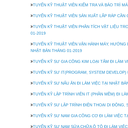
TUYỂN KỸ THUẬT VIÊN KIỂM TRA VÀ BẢO TRÌ MÁY
TUYỂN KỸ THUẬT VIÊN SẢN XUẤT LẮP RÁP CẦN GẠ
TUYỂN KỸ THUẬT VIÊN PHÂN TÍCH VẬT LIỆU TR
01-2019
TUYỂN KỸ THUẬT VIÊN VẬN HÀNH MÁY, HƯỚNG D
NHẬT BẢN THÁNG 01-2019
TUYỂN KỸ SƯ GIA CÔNG KIM LOẠI TẤM ĐI LÀM V
TUYỂN KỸ SƯ IT(PROGRAM, SYSTEM DEVELOP) Đ
TUYỂN KỸ SƯ NẤU ĂN ĐI LÀM VIỆC TẠI NHẬT BẢ
TUYỂN KỸ LẬP TRÌNH VIÊN IT (PHẦN MỀM) ĐI LÀ
TUYỂN KỸ SƯ LẬP TRÌNH ĐIỆN THOẠI DI ĐỘNG, 
TUYỂN KỸ SƯ NAM GIA CÔNG CƠ ĐI LÀM VIỆC T
TUYỂN KỸ SƯ NAM SỬA CHỮA Ô TÔ ĐI LÀM VIỆC