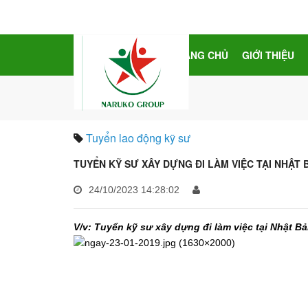
TRANG CHỦ
GIỚI THIỆU
Tuyển lao động kỹ sư
TUYỂN KỸ SƯ XÂY DỰNG ĐI LÀM VIỆC TẠI NHẬT 
24/10/2023 14:28:02
V/v: Tuyển kỹ sư xây dựng đi làm việc tại Nhật B