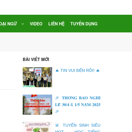
OẠI NGỮ
VIDEO
LIÊN HỆ
TUYỂN DỤNG
BÀI VIẾT MỚI
🔥 TIN VUI ĐẾN RỒI! 🔥
🎉 𝐓𝐇𝐎̂𝐍𝐆 𝐁𝐀́𝐎 𝐍𝐆𝐇𝐈̉
𝐋𝐄̂̃ 𝟑𝟎/𝟒 & 𝟏/𝟓 𝐍𝐀̆𝐌 𝟐𝟎𝟐𝟓
🎉
🚨 TUYỂN SINH SIÊU