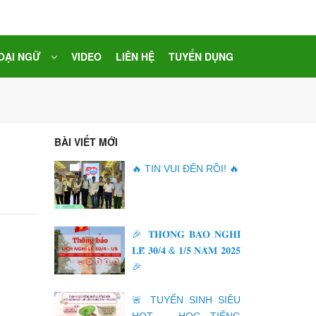
OẠI NGỮ
VIDEO
LIÊN HỆ
TUYỂN DỤNG
BÀI VIẾT MỚI
🔥 TIN VUI ĐẾN RỒI! 🔥
🎉 𝐓𝐇𝐎̂𝐍𝐆 𝐁𝐀́𝐎 𝐍𝐆𝐇𝐈̉
𝐋𝐄̂̃ 𝟑𝟎/𝟒 & 𝟏/𝟓 𝐍𝐀̆𝐌 𝟐𝟎𝟐𝟓
🎉
🚨 TUYỂN SINH SIÊU