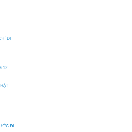
HỈ ĐI
G 12-
NHẬT
ƯỚC ĐI