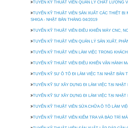
TUYỂN KỸ THUẬT VIÊN QUẢN LÝ CHẤT LƯỢNG VÀ
TUYỂN KỸ THUẬT VIÊN SẢN XUẤT CÁC THIẾT BỊ M
SHIGA - NHẬT BẢN THÁNG 04/2019
TUYỂN KỸ THUẬT VIÊN ĐIỀU KHIỂN MÁY CNC, NC
TUYỂN KỸ THUẬT VIÊN QUẢN LÝ SẢN XUẤT, PHÂ
TUYỂN KỸ THUẬT VIÊN LÀM VIỆC TRONG KHÁCH 
TUYỂN KỸ THUẬT VIÊN ĐIỀU KHIỂN VẬN HÀNH MÁ
TUYỂN KỸ SƯ Ô TÔ ĐI LÀM VIỆC TẠI NHẬT BẢN 
TUYỂN KỸ SƯ XÂY DỰNG ĐI LÀM VIỆC TẠI NHẬT
TUYỂN KỸ SƯ XÂY DỰNG ĐI LÀM VIỆC TẠI NHẬT
TUYỂN KỸ THUẬT VIÊN SỬA CHỮA Ô TÔ LÀM VIỆ
TUYỂN KỸ THUẬT VIÊN KIỂM TRA VÀ BẢO TRÌ MÁY