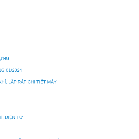
DỰNG
G 01/2024
HÍ, LẮP RÁP CHI TIẾT MÁY
Í, ĐIỆN TỬ