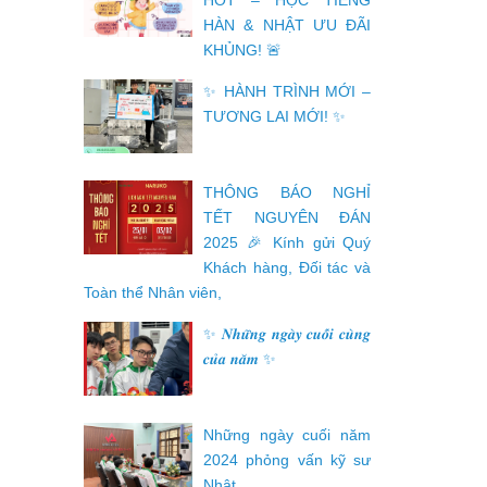
HOT – HỌC TIẾNG
HÀN & NHẬT ƯU ĐÃI
KHỦNG! 🚨
✨ HÀNH TRÌNH MỚI –
TƯƠNG LAI MỚI! ✨
THÔNG BÁO NGHỈ
TẾT NGUYÊN ĐÁN
2025 🎉 Kính gửi Quý
Khách hàng, Đối tác và
Toàn thể Nhân viên,
✨ 𝑵𝒉𝒖̛̃𝒏𝒈 𝒏𝒈𝒂̀𝒚 𝒄𝒖𝒐̂́𝒊 𝒄𝒖̀𝒏𝒈
𝒄𝒖̉𝒂 𝒏𝒂̆𝒎 ✨
Những ngày cuối năm
2024 phỏng vấn kỹ sư
Nhật