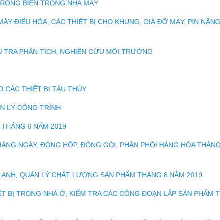
 RONG BIỂN TRONG NHÀ MÁY
MÁY ĐIỀU HÒA; CÁC THIẾT BỊ CHO KHUNG, GIÁ ĐỠ MÁY, PIN NĂN
ỀU TRA PHÂN TÍCH, NGHIÊN CỨU MÔI TRƯỜNG
O CÁC THIẾT BỊ TÀU THỦY
ẢN LÝ CÔNG TRÌNH
 THÁNG 6 NĂM 2019
 HÀNG NGÀY, ĐÓNG HỘP, ĐÓNG GÓI, PHÂN PHỐI HÀNG HÓA THÁN
LẠNH, QUẢN LÝ CHẤT LƯỢNG SẢN PHẨM THÁNG 6 NĂM 2019
IẾT BỊ TRONG NHÀ Ở, KIỂM TRA CÁC CÔNG ĐOẠN LẮP SẢN PHẨM 