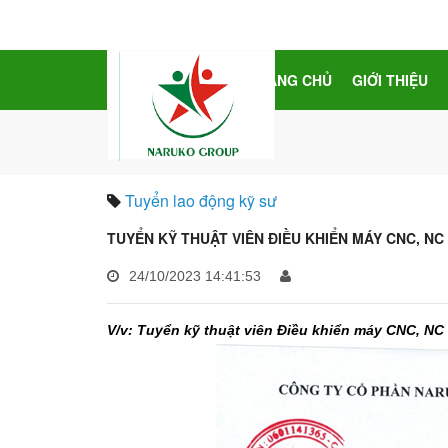
TRANG CHỦ
GIỚI THIỆU
Tuyển lao động kỹ sư
TUYỂN KỸ THUẬT VIÊN ĐIỀU KHIỂN MÁY CNC, NC 
24/10/2023 14:41:53
V/v: Tuyển kỹ thuật viên Điều khiển máy CNC, NC 