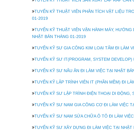
TUYỂN KỸ THUẬT VIÊN SẢN XUẤT LẮP RÁP CẦN GẠ
TUYỂN KỸ THUẬT VIÊN PHÂN TÍCH VẬT LIỆU TR
01-2019
TUYỂN KỸ THUẬT VIÊN VẬN HÀNH MÁY, HƯỚNG D
NHẬT BẢN THÁNG 01-2019
TUYỂN KỸ SƯ GIA CÔNG KIM LOẠI TẤM ĐI LÀM V
TUYỂN KỸ SƯ IT(PROGRAM, SYSTEM DEVELOP) Đ
TUYỂN KỸ SƯ NẤU ĂN ĐI LÀM VIỆC TẠI NHẬT BẢ
TUYỂN KỸ LẬP TRÌNH VIÊN IT (PHẦN MỀM) ĐI LÀ
TUYỂN KỸ SƯ LẬP TRÌNH ĐIỆN THOẠI DI ĐỘNG, 
TUYỂN KỸ SƯ NAM GIA CÔNG CƠ ĐI LÀM VIỆC T
TUYỂN KỸ SƯ NAM SỬA CHỮA Ô TÔ ĐI LÀM VIỆC
TUYỂN KỸ SƯ XÂY DỰNG ĐI LÀM VIỆC TẠI NHẬT