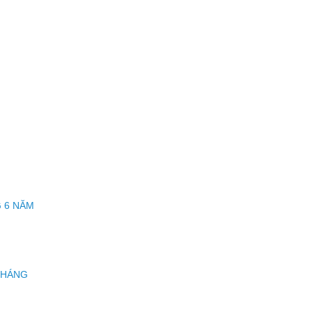
G
G 6 NĂM
THÁNG