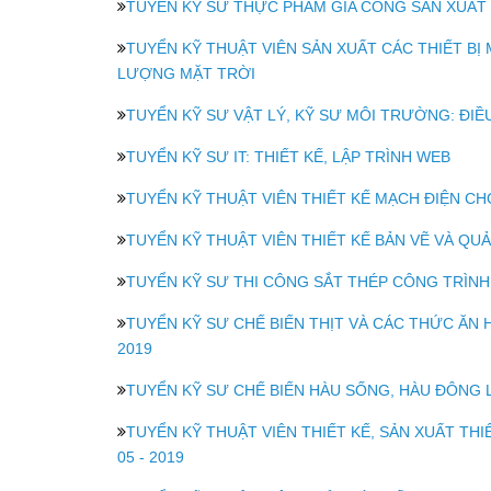
TUYỂN KỸ SƯ THỰC PHẨM GIA CÔNG SẢN XUẤT
TUYỂN KỸ THUẬT VIÊN SẢN XUẤT CÁC THIẾT BỊ 
LƯỢNG MẶT TRỜI
TUYỂN KỸ SƯ VẬT LÝ, KỸ SƯ MÔI TRƯỜNG: ĐI
TUYỂN KỸ SƯ IT: THIẾT KẾ, LẬP TRÌNH WEB
TUYỂN KỸ THUẬT VIÊN THIẾT KẾ MẠCH ĐIỆN CH
TUYỂN KỸ THUẬT VIÊN THIẾT KẾ BẢN VẼ VÀ QU
TUYỂN KỸ SƯ THI CÔNG SẮT THÉP CÔNG TRÌNH
TUYỂN KỸ SƯ CHẾ BIẾN THỊT VÀ CÁC THỨC ĂN
2019
TUYỂN KỸ SƯ CHẾ BIẾN HÀU SỐNG, HÀU ĐÔNG 
TUYỂN KỸ THUẬT VIÊN THIẾT KẾ, SẢN XUẤT TH
05 - 2019