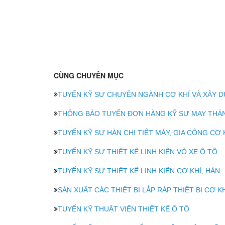
CÙNG CHUYÊN MỤC
TUYỂN KỸ SƯ CHUYÊN NGÀNH CƠ KHÍ VÀ XÂY 
THÔNG BÁO TUYỂN ĐƠN HÀNG KỸ SƯ MAY THÁN
TUYỂN KỸ SƯ HÀN CHI TIẾT MÁY, GIA CÔNG CƠ K
TUYỂN KỸ SƯ THIẾT KẾ LINH KIỆN VỎ XE Ô TÔ
TUYỂN KỸ SƯ THIẾT KẾ LINH KIỆN CƠ KHÍ, HÀN
SẢN XUẤT CÁC THIẾT BỊ LẮP RÁP THIẾT BỊ CƠ KH
TUYỂN KỸ THUẬT VIÊN THIẾT KẾ Ô TÔ