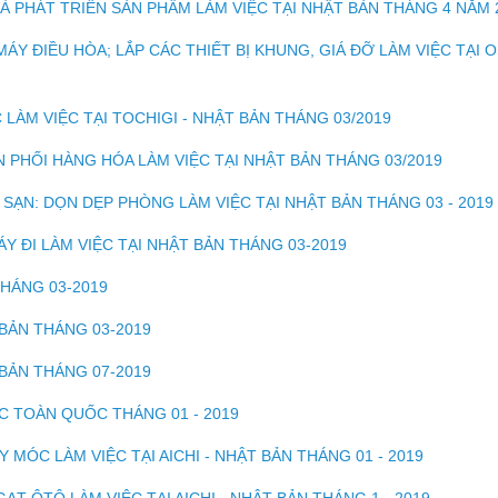
 PHÁT TRIỂN SẢN PHẨM LÀM VIỆC TẠI NHẬT BẢN THÁNG 4 NĂM 
ÁY ĐIỀU HÒA; LẮP CÁC THIẾT BỊ KHUNG, GIÁ ĐỠ LÀM VIỆC TẠI 
 LÀM VIỆC TẠI TOCHIGI - NHẬT BẢN THÁNG 03/2019
N PHỐI HÀNG HÓA LÀM VIỆC TẠI NHẬT BẢN THÁNG 03/2019
SẠN: DỌN DẸP PHÒNG LÀM VIỆC TẠI NHẬT BẢN THÁNG 03 - 2019
Y ĐI LÀM VIỆC TẠI NHẬT BẢN THÁNG 03-2019
THÁNG 03-2019
 BẢN THÁNG 03-2019
 BẢN THÁNG 07-2019
C TOÀN QUỐC THÁNG 01 - 2019
 MÓC LÀM VIỆC TẠI AICHI - NHẬT BẢN THÁNG 01 - 2019