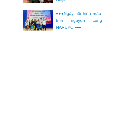
♦️♦️♦️Ngày hội hiến máu
tình nguyện cùng
NARUKO ♦️♦️♦️