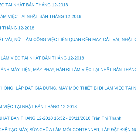
ỆC TẠI NHẬT BẢN THÁNG 12-2018
ÀM VIỆC TẠI NHẬT BẢN THÁNG 12-2018
N THÁNG 12-2018
 VẢI; NỮ: LÀM CÔNG VIỆC LIÊN QUAN ĐẾN MAY, CẮT VẢI, NHẶT C
 LÀM VIỆC TẠI NHẬT BẢN THÁNG 12-2018
ÀNH MÁY TIỆN, MÁY PHAY, HÀN ĐI LÀM VIỆC TẠI NHẬT BẢN THÁN
HÔNG, LẮP ĐẶT GIÁ ĐỨNG, MÁY MÓC THIẾT BỊ ĐI LÀM VIỆC TẠI 
 VIỆC TẠI NHẬT BẢN THÁNG 12-2018
ẬT BẢN THÁNG 12-2018 16:32 - 29/11/2018 Trần Thị Thanh
CHẾ TẠO MÁY, SỬA CHỮA LÀM MỚI CONTENNER, LẮP ĐẶT ĐIỆN N