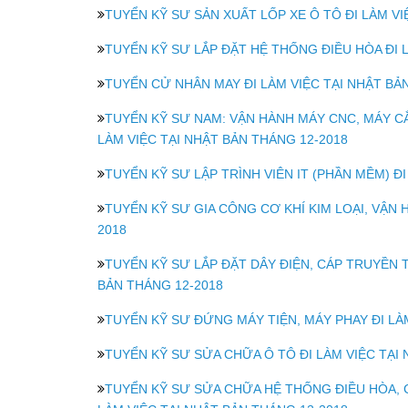
TUYỂN KỸ SƯ SẢN XUẤT LỐP XE Ô TÔ ĐI LÀM VI
TUYỂN KỸ SƯ LẮP ĐẶT HỆ THỐNG ĐIỀU HÒA ĐI L
TUYỂN CỬ NHÂN MAY ĐI LÀM VIỆC TẠI NHẬT BẢ
TUYỂN KỸ SƯ NAM: VẬN HÀNH MÁY CNC, MÁY CẮT
LÀM VIỆC TẠI NHẬT BẢN THÁNG 12-2018
TUYỂN KỸ SƯ LẬP TRÌNH VIÊN IT (PHẦN MỀM) ĐI
TUYỂN KỸ SƯ GIA CÔNG CƠ KHÍ KIM LOẠI, VẬN H
2018
TUYỂN KỸ SƯ LẮP ĐẶT DÂY ĐIỆN, CÁP TRUYỀN T
BẢN THÁNG 12-2018
TUYỂN KỸ SƯ ĐỨNG MÁY TIỆN, MÁY PHAY ĐI LÀM
TUYỂN KỸ SƯ SỬA CHỮA Ô TÔ ĐI LÀM VIỆC TẠI NH
TUYỂN KỸ SƯ SỬA CHỮA HỆ THỐNG ĐIỀU HÒA, 