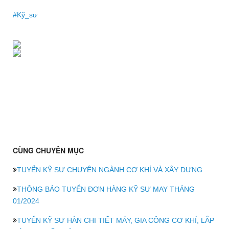
#Kỹ_sư
CÙNG CHUYÊN MỤC
TUYỂN KỸ SƯ CHUYÊN NGÀNH CƠ KHÍ VÀ XÂY DỰNG
THÔNG BÁO TUYỂN ĐƠN HÀNG KỸ SƯ MAY THÁNG
01/2024
TUYỂN KỸ SƯ HÀN CHI TIẾT MÁY, GIA CÔNG CƠ KHÍ, LẮP