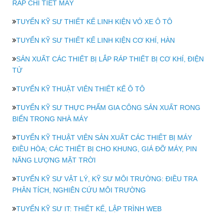
RÁP CHI TIẾT MÁY
TUYỂN KỸ SƯ THIẾT KẾ LINH KIỆN VỎ XE Ô TÔ
TUYỂN KỸ SƯ THIẾT KẾ LINH KIỆN CƠ KHÍ, HÀN
SẢN XUẤT CÁC THIẾT BỊ LẮP RÁP THIẾT BỊ CƠ KHÍ, ĐIỆN
TỬ
TUYỂN KỸ THUẬT VIÊN THIẾT KẾ Ô TÔ
TUYỂN KỸ SƯ THỰC PHẨM GIA CÔNG SẢN XUẤT RONG
BIỂN TRONG NHÀ MÁY
TUYỂN KỸ THUẬT VIÊN SẢN XUẤT CÁC THIẾT BỊ MÁY
ĐIỀU HÒA; CÁC THIẾT BỊ CHO KHUNG, GIÁ ĐỠ MÁY, PIN
NĂNG LƯỢNG MẶT TRỜI
TUYỂN KỸ SƯ VẬT LÝ, KỸ SƯ MÔI TRƯỜNG: ĐIỀU TRA
PHÂN TÍCH, NGHIÊN CỨU MÔI TRƯỜNG
TUYỂN KỸ SƯ IT: THIẾT KẾ, LẬP TRÌNH WEB