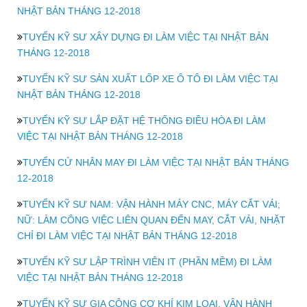
NHẬT BẢN THÁNG 12-2018
TUYỂN KỸ SƯ XÂY DỰNG ĐI LÀM VIỆC TẠI NHẬT BẢN
THÁNG 12-2018
TUYỂN KỸ SƯ SẢN XUẤT LỐP XE Ô TÔ ĐI LÀM VIỆC TẠI
NHẬT BẢN THÁNG 12-2018
TUYỂN KỸ SƯ LẮP ĐẶT HỆ THỐNG ĐIỀU HÒA ĐI LÀM
VIỆC TẠI NHẬT BẢN THÁNG 12-2018
TUYỂN CỬ NHÂN MAY ĐI LÀM VIỆC TẠI NHẬT BẢN THÁNG
12-2018
TUYỂN KỸ SƯ NAM: VẬN HÀNH MÁY CNC, MÁY CẮT VẢI;
NỮ: LÀM CÔNG VIỆC LIÊN QUAN ĐẾN MAY, CẮT VẢI, NHẶT
CHỈ ĐI LÀM VIỆC TẠI NHẬT BẢN THÁNG 12-2018
TUYỂN KỸ SƯ LẬP TRÌNH VIÊN IT (PHẦN MỀM) ĐI LÀM
VIỆC TẠI NHẬT BẢN THÁNG 12-2018
TUYỂN KỸ SƯ GIA CÔNG CƠ KHÍ KIM LOẠI, VẬN HÀNH