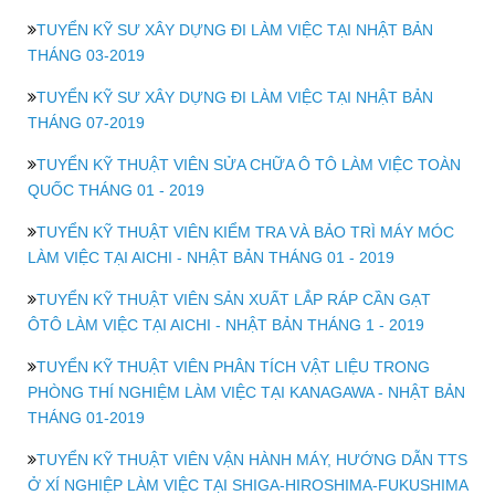
TUYỂN KỸ SƯ XÂY DỰNG ĐI LÀM VIỆC TẠI NHẬT BẢN
THÁNG 03-2019
TUYỂN KỸ SƯ XÂY DỰNG ĐI LÀM VIỆC TẠI NHẬT BẢN
THÁNG 07-2019
TUYỂN KỸ THUẬT VIÊN SỬA CHỮA Ô TÔ LÀM VIỆC TOÀN
QUỐC THÁNG 01 - 2019
TUYỂN KỸ THUẬT VIÊN KIỂM TRA VÀ BẢO TRÌ MÁY MÓC
LÀM VIỆC TẠI AICHI - NHẬT BẢN THÁNG 01 - 2019
TUYỂN KỸ THUẬT VIÊN SẢN XUẤT LẮP RÁP CẦN GẠT
ÔTÔ LÀM VIỆC TẠI AICHI - NHẬT BẢN THÁNG 1 - 2019
TUYỂN KỸ THUẬT VIÊN PHÂN TÍCH VẬT LIỆU TRONG
PHÒNG THÍ NGHIỆM LÀM VIỆC TẠI KANAGAWA - NHẬT BẢN
THÁNG 01-2019
TUYỂN KỸ THUẬT VIÊN VẬN HÀNH MÁY, HƯỚNG DẪN TTS
Ở XÍ NGHIỆP LÀM VIỆC TẠI SHIGA-HIROSHIMA-FUKUSHIMA