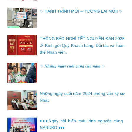
✨ HÀNH TRÌNH MỚI – TƯƠNG LAI MỚI! ✨
THÔNG BÁO NGHỈ TẾT NGUYÊN ĐÁN 2025
🎉 Kính gửi Quý Khách hàng, Đối tác và Toàn
thể Nhân viên,
✨ 𝑵𝒉𝒖̛̃𝒏𝒈 𝒏𝒈𝒂̀𝒚 𝒄𝒖𝒐̂́𝒊 𝒄𝒖̀𝒏𝒈 𝒄𝒖̉𝒂 𝒏𝒂̆𝒎 ✨
Những ngày cuối năm 2024 phỏng vấn kỹ sư
Nhật
♦️♦️♦️Ngày hội hiến máu tình nguyện cùng
NARUKO ♦️♦️♦️