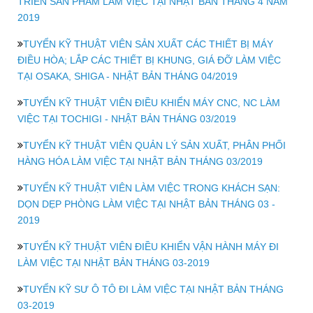
TRIỂN SẢN PHẨM LÀM VIỆC TẠI NHẬT BẢN THÁNG 4 NĂM
2019
TUYỂN KỸ THUẬT VIÊN SẢN XUẤT CÁC THIẾT BỊ MÁY
ĐIỀU HÒA; LẮP CÁC THIẾT BỊ KHUNG, GIÁ ĐỠ LÀM VIỆC
TẠI OSAKA, SHIGA - NHẬT BẢN THÁNG 04/2019
TUYỂN KỸ THUẬT VIÊN ĐIỀU KHIỂN MÁY CNC, NC LÀM
VIỆC TẠI TOCHIGI - NHẬT BẢN THÁNG 03/2019
TUYỂN KỸ THUẬT VIÊN QUẢN LÝ SẢN XUẤT, PHÂN PHỐI
HÀNG HÓA LÀM VIỆC TẠI NHẬT BẢN THÁNG 03/2019
TUYỂN KỸ THUẬT VIÊN LÀM VIỆC TRONG KHÁCH SẠN:
DỌN DẸP PHÒNG LÀM VIỆC TẠI NHẬT BẢN THÁNG 03 -
2019
TUYỂN KỸ THUẬT VIÊN ĐIỀU KHIỂN VẬN HÀNH MÁY ĐI
LÀM VIỆC TẠI NHẬT BẢN THÁNG 03-2019
TUYỂN KỸ SƯ Ô TÔ ĐI LÀM VIỆC TẠI NHẬT BẢN THÁNG
03-2019