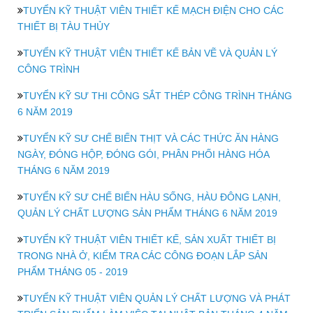
TUYỂN KỸ THUẬT VIÊN THIẾT KẾ MẠCH ĐIỆN CHO CÁC
THIẾT BỊ TÀU THỦY
TUYỂN KỸ THUẬT VIÊN THIẾT KẾ BẢN VẼ VÀ QUẢN LÝ
CÔNG TRÌNH
TUYỂN KỸ SƯ THI CÔNG SẮT THÉP CÔNG TRÌNH THÁNG
6 NĂM 2019
TUYỂN KỸ SƯ CHẾ BIẾN THỊT VÀ CÁC THỨC ĂN HÀNG
NGÀY, ĐÓNG HỘP, ĐÓNG GÓI, PHÂN PHỐI HÀNG HÓA
THÁNG 6 NĂM 2019
TUYỂN KỸ SƯ CHẾ BIẾN HÀU SỐNG, HÀU ĐÔNG LẠNH,
QUẢN LÝ CHẤT LƯỢNG SẢN PHẨM THÁNG 6 NĂM 2019
TUYỂN KỸ THUẬT VIÊN THIẾT KẾ, SẢN XUẤT THIẾT BỊ
TRONG NHÀ Ở, KIỂM TRA CÁC CÔNG ĐOẠN LẮP SẢN
PHẨM THÁNG 05 - 2019
TUYỂN KỸ THUẬT VIÊN QUẢN LÝ CHẤT LƯỢNG VÀ PHÁT