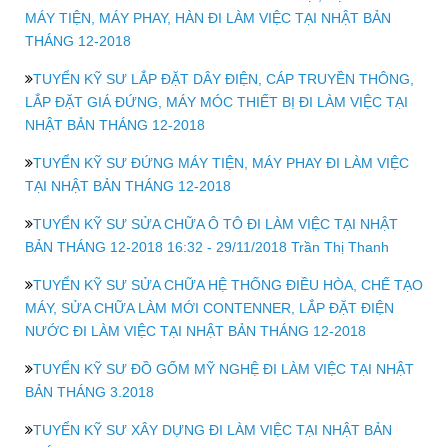
MÁY TIỆN, MÁY PHAY, HÀN ĐI LÀM VIỆC TẠI NHẬT BẢN
THÁNG 12-2018
TUYỂN KỸ SƯ LẮP ĐẶT DÂY ĐIỆN, CÁP TRUYỀN THÔNG,
LẮP ĐẶT GIÁ ĐỨNG, MÁY MÓC THIẾT BỊ ĐI LÀM VIỆC TẠI
NHẬT BẢN THÁNG 12-2018
TUYỂN KỸ SƯ ĐỨNG MÁY TIỆN, MÁY PHAY ĐI LÀM VIỆC
TẠI NHẬT BẢN THÁNG 12-2018
TUYỂN KỸ SƯ SỬA CHỮA Ô TÔ ĐI LÀM VIỆC TẠI NHẬT
BẢN THÁNG 12-2018 16:32 - 29/11/2018 Trần Thị Thanh
TUYỂN KỸ SƯ SỬA CHỮA HỆ THỐNG ĐIỀU HÒA, CHẾ TẠO
MÁY, SỬA CHỮA LÀM MỚI CONTENNER, LẮP ĐẶT ĐIỆN
NƯỚC ĐI LÀM VIỆC TẠI NHẬT BẢN THÁNG 12-2018
TUYỂN KỸ SƯ ĐỒ GỐM MỸ NGHỆ ĐI LÀM VIỆC TẠI NHẬT
BẢN THÁNG 3.2018
TUYỂN KỸ SƯ XÂY DỰNG ĐI LÀM VIỆC TẠI NHẬT BẢN