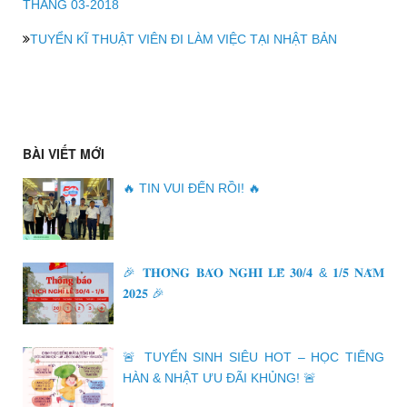
THÁNG 03-2018
TUYỂN KĨ THUẬT VIÊN ĐI LÀM VIỆC TẠI NHẬT BẢN
BÀI VIẾT MỚI
🔥 TIN VUI ĐẾN RỒI! 🔥
🎉 𝐓𝐇𝐎̂𝐍𝐆 𝐁𝐀́𝐎 𝐍𝐆𝐇𝐈̉ 𝐋𝐄̂̃ 𝟑𝟎/𝟒 & 𝟏/𝟓 𝐍𝐀̆𝐌
𝟐𝟎𝟐𝟓 🎉
🚨 TUYỂN SINH SIÊU HOT – HỌC TIẾNG
HÀN & NHẬT ƯU ĐÃI KHỦNG! 🚨